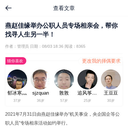
查看文章
燕赵佳缘举办公职人员专场相亲会，帮你
找寻人生另一半！
作者：管理员
日期：08/03 18:36
阅读：8365
更改我的择偶要求
猜你喜欢
郁冰寒灬
sjzquan
敦敦
追风筝的人
王豆豆
37岁
36岁
57岁
25岁
30岁
2021年7月31日由燕赵佳缘举办“机关事业，央企国企等公
职人员”专场相亲活动如约举行。