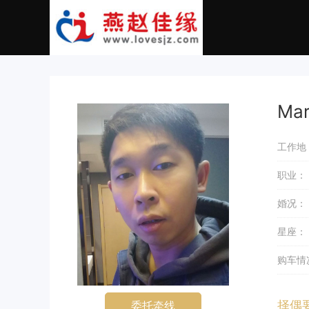
Ma
工作地
职业：
婚况：
星座：
购车情
择偶
委托牵线