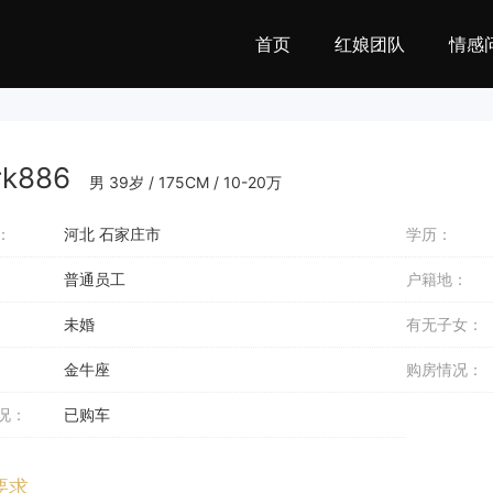
首页
红娘团队
情感
rk886
男 39岁 / 175CM / 10-20万
：
河北 石家庄市
学历：
普通员工
户籍地：
未婚
有无子女：
金牛座
购房情况：
况：
已购车
要求