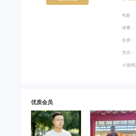
年龄：
体重：
住房：
学历：
小孩情
优质会员